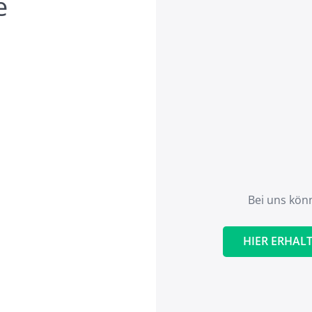
e
Bei uns kön
HIER ERHALT